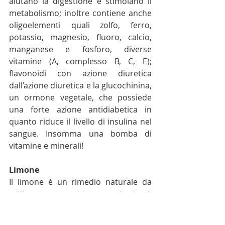
aiutano la digestione e stimolano il 
metabolismo; inoltre contiene anche 
oligoelementi quali zolfo, ferro, 
potassio, magnesio, fluoro, calcio, 
manganese e fosforo, diverse 
vitamine (A, complesso B, C, E); 
flavonoidi con azione diuretica 
dall’azione diuretica e la glucochinina, 
un ormone vegetale, che possiede 
una forte azione antidiabetica in 
quanto riduce il livello di insulina nel 
sangue. Insomma una bomba di 
vitamine e minerali!
Limone
Il limone è un rimedio naturale da 
utilizzare per sbiancare i denti, 
soprattutto se macchiati da fumo, 
caffè o verdure macchianti come i 