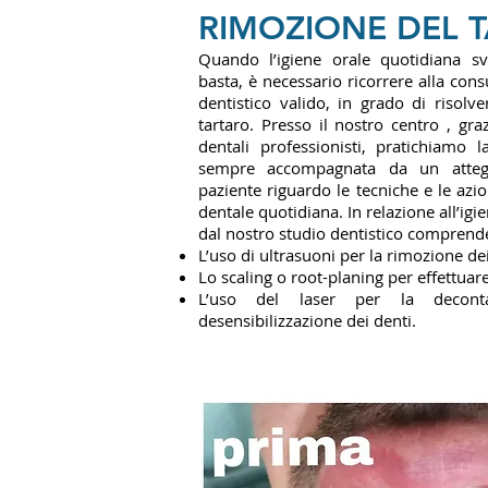
RIMOZIONE DEL 
Quando l’igiene orale quotidiana 
basta, è necessario ricorrere alla cons
dentistico valido, in grado di risolv
tartaro. Presso il nostro centro , gra
dentali professionisti, pratichiamo 
sempre accompagnata da un attegg
paziente riguardo le tecniche e le azi
dentale quotidiana. In relazione all’igi
dal nostro studio dentistico comprende
L’uso di ultrasuoni per la rimozione de
Lo scaling o root-planing per effettuare 
L’uso del laser per la decont
desensibilizzazione dei denti.