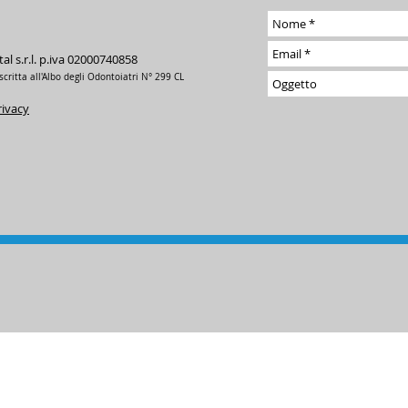
l s.r.l. p.iva 02000740858
scritta all'Albo degli Odontoiatri N° 299 CL
rivacy