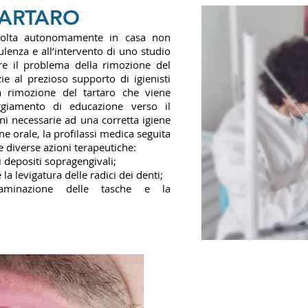
TARTARO
svolta autonomamente in casa non
ulenza e all’intervento di uno studio
ere il problema della rimozione del
zie al prezioso supporto di igienisti
la rimozione del tartaro che viene
iamento di educazione verso il
oni necessarie ad una corretta igiene
ene orale, la profilassi medica seguita
 diverse azioni terapeutiche:
i depositi sopragengivali;
la levigatura delle radici dei denti;
aminazione delle tasche e la