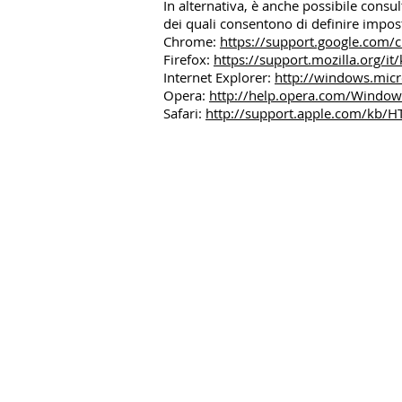
In alternativa, è anche possibile consul
dei quali consentono di definire imposta
Chrome:
https://support.google.com
Firefox:
https://support.mozilla.org/
Internet Explorer:
http://windows.micr
Opera:
http://help.opera.com/Windows
Safari:
http://support.apple.com/kb/H