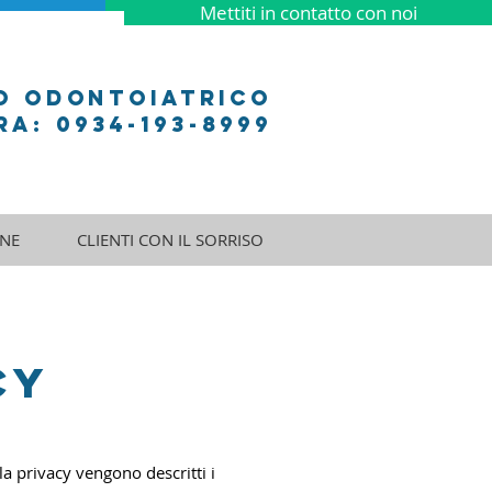
Mettiti in contatto con noi
o odontoiatrico
a: 0934-193-8999
NE
CLIENTI CON IL SORRISO
y​
a privacy vengono descritti i