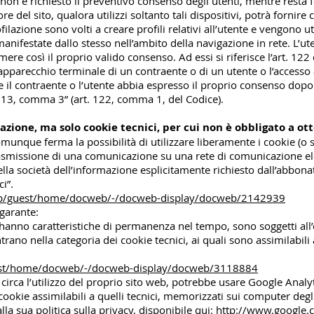
ie non è richiesto il preventivo consenso degli utenti, mentre resta 
tore del sito, qualora utilizzi soltanto tali dispositivi, potrà fornir
filazione sono volti a creare profili relativi all’utente e vengono ut
 manifestate dallo stesso nell’ambito della navigazione in rete. L
mere così il proprio valido consenso. Ad essi si riferisce l’art. 1
l’apparecchio terminale di un contraente o di un utente o l’accesso
 il contraente o l’utente abbia espresso il proprio consenso dopo
lo 13, comma 3” (art. 122, comma 1, del Codice).
lazione, ma solo cookie tecnici, per cui non è obbligato a ot
munque ferma la possibilità di utilizzare liberamente i cookie (o s
la trasmissione di una comunicazione su una rete di comunicazione e
ella società dell’informazione esplicitamente richiesto dall’abbonat
i”.
web/guest/home/docweb/-/docweb-display/docweb/2142939
garante:
i hanno caratteristiche di permanenza nel tempo, sono soggetti all’
trano nella categoria dei cookie tecnici, ai quali sono assimilabil
guest/home/docweb/-/docweb-display/docweb/3118884
 circa l’utilizzo del proprio sito web, potrebbe usare Google Anal
o cookie assimilabili a quelli tecnici, memorizzati sui computer de
lla sua politica sulla privacy, disponibile qui:
http://www.google.c