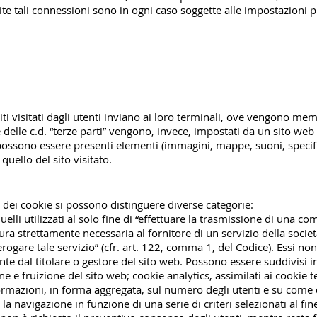
te tali connessioni sono in ogni caso soggette alle impostazioni pr
 siti visitati dagli utenti inviano ai loro terminali, ove vengono me
kie delle c.d. “terze parti” vengono, invece, impostati da un sito we
possono essere presenti elementi (immagini, mappe, suoni, specific
quello del sito visitato.
zzo dei cookie si possono distinguere diverse categorie:
quelli utilizzati al solo fine di “effettuare la trasmissione di una c
ra strettamente necessaria al fornitore di un servizio della socie
erogare tale servizio” (cfr. art. 122, comma 1, del Codice). Essi non
e dal titolare o gestore del sito web. Possono essere suddivisi i
 e fruizione del sito web; cookie analytics, assimilati ai cookie t
ormazioni, in forma aggregata, sul numero degli utenti e su come qu
a navigazione in funzione di una serie di criteri selezionati al fine