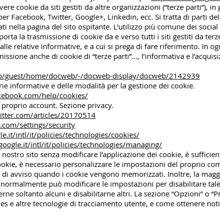
vere cookie da siti gestiti da altre organizzazioni (“terze parti”), in
per Facebook, Twitter, Google+, Linkedin, ecc. Si tratta di parti de
ati nella pagina del sito ospitante. L’utilizzo più comune dei social
rta la trasmissione di cookie da e verso tutti i siti gestiti da terz
dalle relative informative, e a cui si prega di fare riferimento. In o
smissione anche di cookie di “terze parti”…, l’informativa e l’acqu
web/guest/home/docweb/-/docweb-display/docweb/2142939
arie informative e delle modalità per la gestione dei cookie.
cebook.com/help/cookies/
 proprio account. Sezione privacy.
witter.com/articles/20170514
r.com/settings/security
.it/intl/it/policies/technologies/cookies/
oogle.it/intl/it/policies/technologies/managing/
nostro sito senza modificare l’applicazione dei cookie, è sufficien
cookie, è necessario personalizzare le impostazioni del proprio c
o di avviso quando i cookie vengono memorizzati. Inoltre, la magg
normalmente può modificare le impostazioni per disabilitare tale f
verne soltanto alcuni e disabilitarne altri. La sezione “Opzioni” o
es e altre tecnologie di tracciamento utente, e come ottenere notif