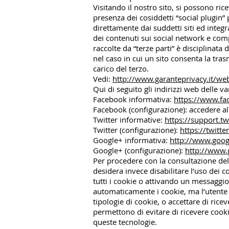
Visitando il nostro sito, si possono rice
presenza dei cosiddetti “social plugin” 
direttamente dai suddetti siti ed integr
dei contenuti sui social network e compo
raccolte da “terze parti” è disciplinata 
nel caso in cui un sito consenta la tra
carico del terzo.
Vedi:
http://www.garanteprivacy.it/
Qui di seguito gli indirizzi web delle v
Facebook informativa:
https://www.fa
Facebook (configurazione): accedere al
Twitter informative:
https://support.t
Twitter (configurazione):
https://twitte
Google+ informativa:
http://www.google
Google+ (configurazione):
http://www.g
Per procedere con la consultazione del 
desidera invece disabilitare l’uso dei 
tutti i cookie o attivando un messaggi
automaticamente i cookie, ma l’utente 
tipologie di cookie, o accettare di rice
permettono di evitare di ricevere cooki
queste tecnologie.