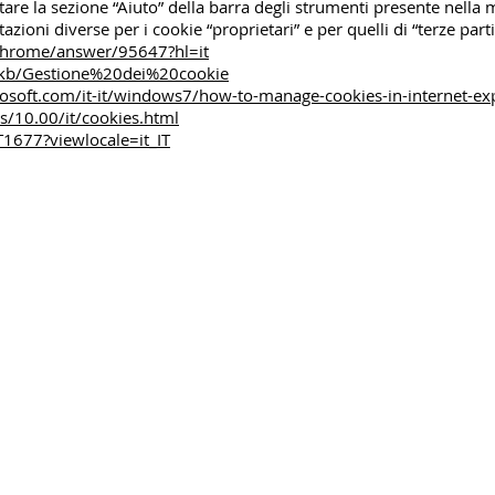
tare la sezione “Aiuto” della barra degli strumenti presente nella 
zioni diverse per i cookie “proprietari” e per quelli di “terze parti
/chrome/answer/95647?hl=it
it/kb/Gestione%20dei%20cookie
osoft.com/it-it/windows7/how-to-manage-cookies-in-internet-ex
/10.00/it/cookies.html
T1677?viewlocale=it_IT