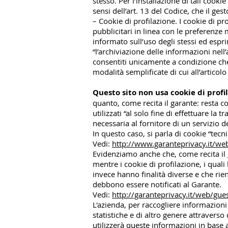
stesso. Per l’installazione di tali cook
sensi dell’art. 13 del Codice, che il ges
– Cookie di profilazione. I cookie di pro
pubblicitari in linea con le preferenze
informato sull’uso degli stessi ed espri
“l’archiviazione delle informazioni nel
consentiti unicamente a condizione che
modalità semplificate di cui all’artico
Questo sito non usa cookie di profi
quanto, come recita il garante: resta co
utilizzati “al solo fine di effettuare 
necessaria al fornitore di un servizio d
In questo caso, si parla di cookie “tecnic
Vedi:
http://www.garanteprivacy.it/
Evidenziamo anche che, come recita il 
mentre i cookie di profilazione, i qual
invece hanno finalità diverse e che rien
debbono essere notificati al Garante.
Vedi:
http://garanteprivacy.it/web/
L'azienda, per raccogliere informazioni
statistiche e di altro genere attravers
utilizzerà queste informazioni in base a