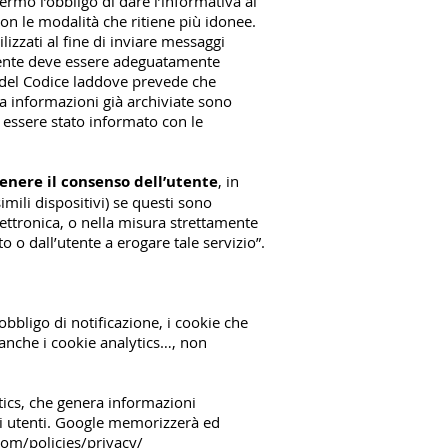
fermo l’obbligo di dare l’informativa ai
e con le modalità che ritiene più idonee.
ilizzati al fine di inviare messaggi
’utente deve essere adeguatamente
22 del Codice laddove prevede che
 a informazioni già archiviate sono
 essere stato informato con le
tenere il consenso dell’utente
, in
imili dispositivi) se questi sono
lettronica, o nella misura strettamente
o o dall’utente a erogare tale servizio”.
obbligo di notificazione, i cookie che
i anche i cookie analytics…, non
ytics, che genera informazioni
gli utenti. Google memorizzerà ed
om/policies/privacy/