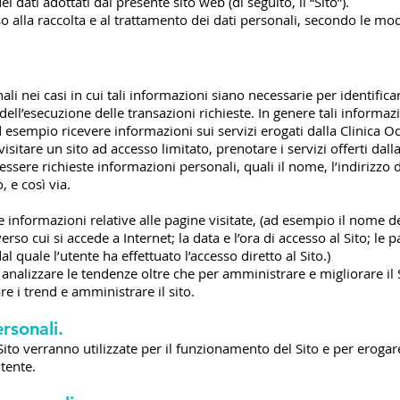
 dati adottati dal presente sito web (di seguito, il “Sito”).
o alla raccolta e al trattamento dei dati personali, secondo le mod
i nei casi in cui tali informazioni siano necessarie per identificar
 dell’esecuzione delle transazioni richieste. In genere tali informa
 ad esempio ricevere informazioni sui servizi erogati dalla Clinica 
visitare un sito ad accesso limitato, prenotare i servizi offerti da
ssere richieste informazioni personali, quali il nome, l’indirizzo 
o, e così via.
 informazioni relative alle pagine visitate, (ad esempio il nome del
verso cui si accede a Internet; la data e l’ora di accesso al Sito; le p
al quale l’utente ha effettuato l’accesso diretto al Sito.)
 analizzare le tendenze oltre che per amministrare e migliorare i
zare i trend e amministrare il sito.
ersonali.
ito verranno utilizzate per il funzionamento del Sito e per erogare
utente.