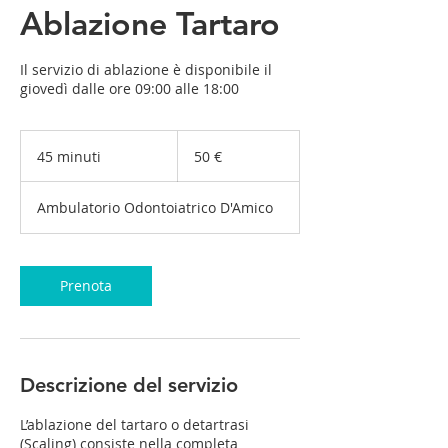
Ablazione Tartaro
Il servizio di ablazione è disponibile il
giovedì dalle ore 09:00 alle 18:00
50
euro
45 minuti
4
50 €
5
m
Ambulatorio Odontoiatrico D'Amico
i
n
u
t
Prenota
i
Descrizione del servizio
L’ablazione del tartaro o detartrasi
(Scaling) consiste nella completa