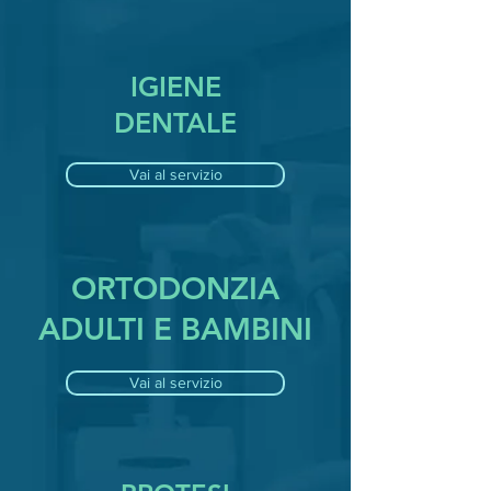
IGIENE
DENTALE
Vai al servizio
ORTODONZIA
ADULTI E BAMBINI
Vai al servizio