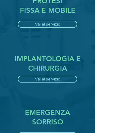
PROTESI
FISSA E MOBILE
Vai al servizio
IMPLANTOLOGIA E
CHIRURGIA
Vai al servizio
EMERGENZA
SORRISO