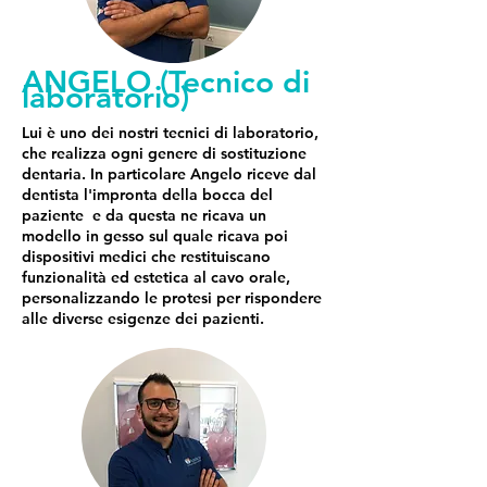
ANGELO (Tecnico di
laboratorio)
Lui è uno dei nostri tecnici di laboratorio,
che realizza ogni genere di sostituzione
dentaria. In particolare Angelo riceve dal
dentista l'impronta della bocca del
paziente e da questa ne ricava un
modello in gesso sul quale ricava poi
dispositivi medici che restituiscano
funzionalità ed estetica al cavo orale,
personalizzando le protesi per rispondere
alle diverse esigenze dei pazienti.